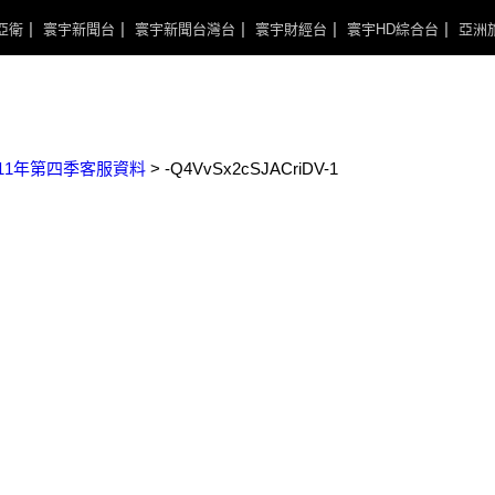
亞衛
寰宇新聞台
寰宇新聞台灣台
寰宇財經台
寰宇HD綜合台
亞洲
111年第四季客服資料
>
-Q4VvSx2cSJACriDV-1