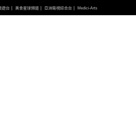
旅遊台
美食星球頻道
亞洲衛視綜合台
Medici-Arts