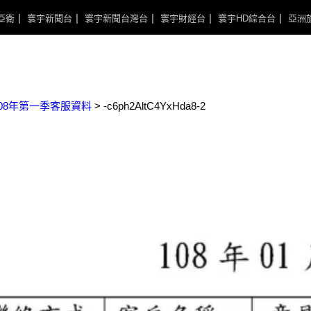
亞衛
寰宇新聞台
寰宇新聞台灣台
寰宇財經台
寰宇HD綜合台
亞洲
108年第一季客服資料
>
-c6ph2AltC4YxHda8-2