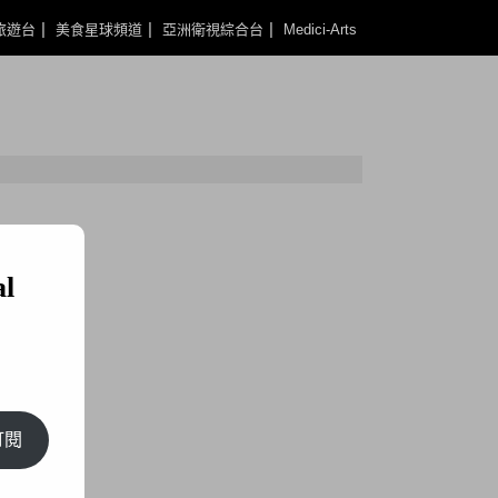
旅遊台
美食星球頻道
亞洲衛視綜合台
Medici-Arts
l
訂閱