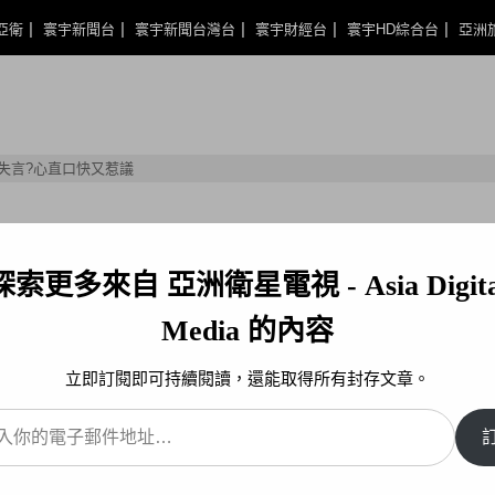
亞衛
寰宇新聞台
寰宇新聞台灣台
寰宇財經台
寰宇HD綜合台
亞洲
失言?心直口快又惹議
探索更多來自 亞洲衛星電視 - Asia Digita
Media 的內容
立即訂閱即可持續閱讀，還能取得所有封存文章。