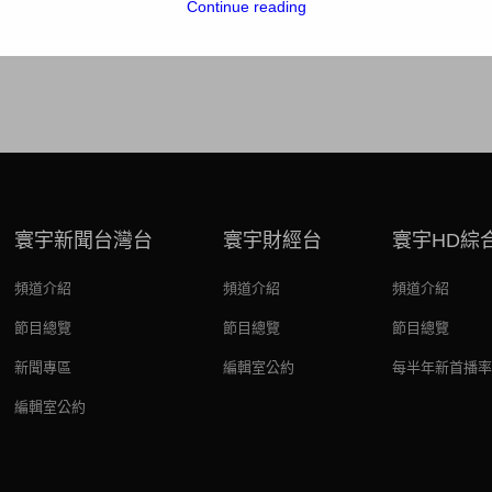
Continue reading
寰宇新聞台灣台
寰宇財經台
寰宇HD綜
頻道介紹
頻道介紹
頻道介紹
節目總覽
節目總覽
節目總覽
新聞專區
編輯室公約
每半年新首播率
編輯室公約